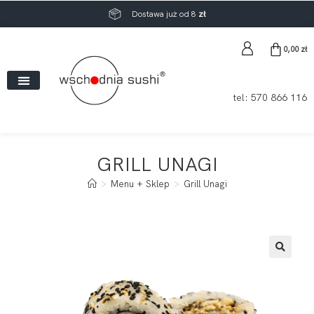
Dostawa już od 8
zł
0,00
zł
tel:
570 866 116
GRILL UNAGI
>
Menu + Sklep
>
Grill Unagi