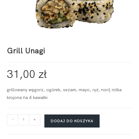
Grill Unagi
31,00
zł
grillowany węgorz, ogórek, sezam, mayo, ryż, nori| rolka
krojona na 4 kawałki
-
+
DODAJ DO KOSZYKA