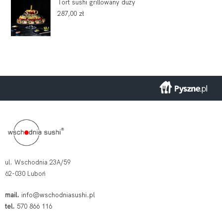
Tort sushi grillowany duży
287,00
zł
ul. Wschodnia 23A/59
62-030 Luboń
mail.
info@wschodniasushi.pl
tel.
570 866 116