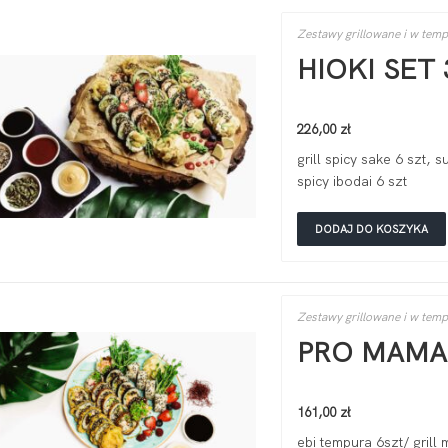
Zestawy grillowane i w tem
HIOKI SET 
226,00
zł
grill spicy sake 6 szt, s
spicy ibodai 6 szt
DODAJ DO KOSZYKA
Zestawy grillowane i w tem
PRO MAMA 
161,00
zł
ebi tempura 6szt/ grill 