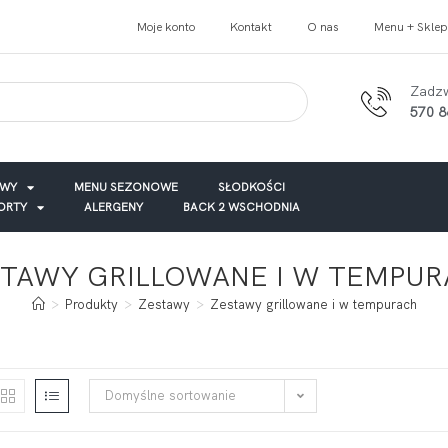
Moje konto
Kontakt
O nas
Menu + Sklep
Zadz
570 8
AWY
MENU SEZONOWE
SŁODKOŚCI
TORTY
ALERGENY
BACK 2 WSCHODNIA
TAWY GRILLOWANE I W TEMPU
>
Produkty
>
Zestawy
>
Zestawy grillowane i w tempurach
Domyślne sortowanie