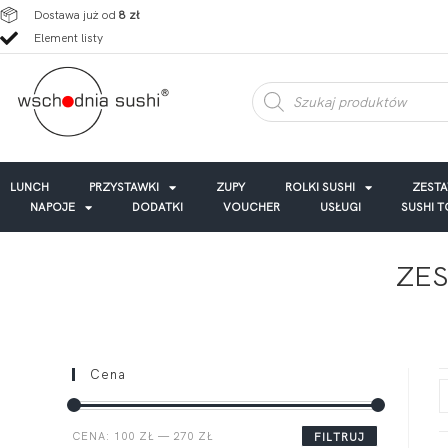
Dostawa już od
8 zł
Element listy
LUNCH
PRZYSTAWKI
ZUPY
ROLKI SUSHI
ZEST
NAPOJE
DODATKI
VOUCHER
USŁUGI
SUSHI 
ZES
Cena
CENA:
100 ZŁ
—
270 ZŁ
FILTRUJ