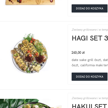
DODAJ DO KOSZYKA
Zestawy grillowane i w tem
HAGI SET 
263,00
zł
date sake grill 6szt, da
6szt, california maki t
DODAJ DO KOSZYKA
Zestawy grillowane i w tem
HAKUI SET