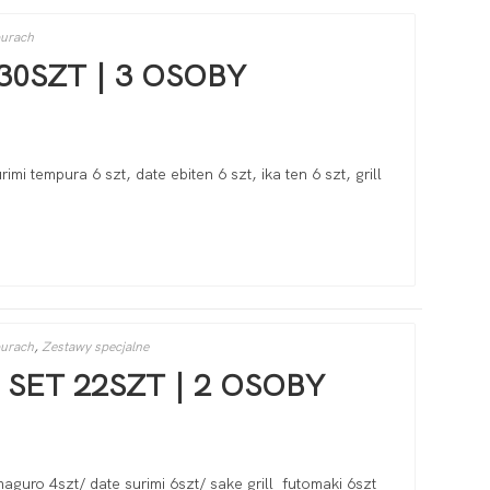
purach
30SZT | 3 OSOBY
urimi tempura 6 szt, date ebiten 6 szt, ika ten 6 szt, grill
purach
,
Zestawy specjalne
SET 22SZT | 2 OSOBY
maguro 4szt/ date surimi 6szt/ sake grill futomaki 6szt