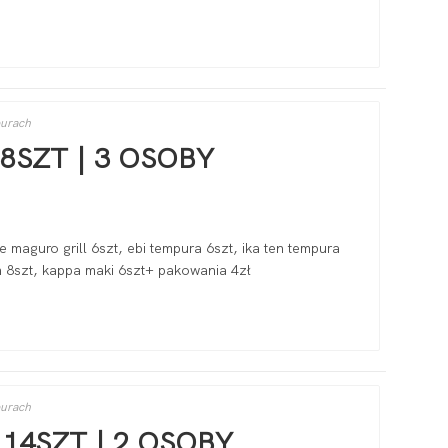
purach
38SZT | 3 OSOBY
te maguro grill 6szt, ebi tempura 6szt, ika ten tempura
en 8szt, kappa maki 6szt+ pakowania 4zł
purach
 14SZT | 2 OSOBY