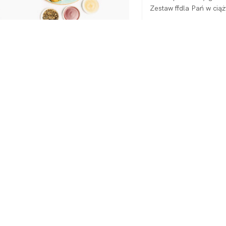
Zestaw ffdla Pań w cią
DODAJ DO KOSZYKA
Koniec treśc
Moje konto
Inf
Moje konto
Regu
Moje zamówienia
Polit
Koszyk