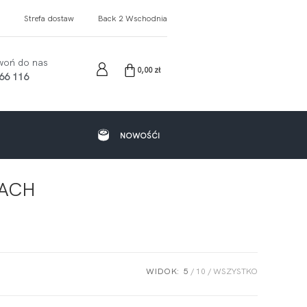
Strefa dostaw
Back 2 Wschodnia
woń do nas
0,00
zł
66 116
NOWOŚĆI
RACH
WIDOK:
5
10
WSZYSTKO