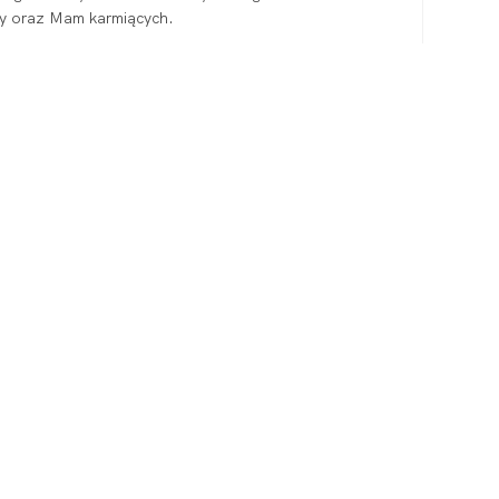
ży oraz Mam karmiących.
i
ormacje
lamin
yka prywatności