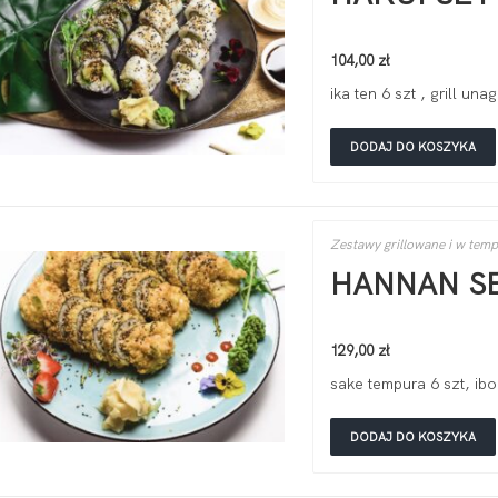
104,00
zł
ika ten 6 szt , grill una
DODAJ DO KOSZYKA
Zestawy grillowane i w tem
HANNAN SE
129,00
zł
sake tempura 6 szt, ibo
DODAJ DO KOSZYKA