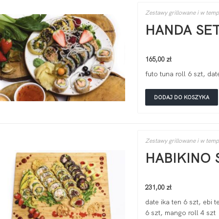
Zestawy grillowane i w tem
HANDA SET
165,00
zł
futo tuna roll 6 szt, dat
DODAJ DO KOSZYKA
Zestawy grillowane i w tem
HABIKINO 
231,00
zł
date ika ten 6 szt, ebi
6 szt, mango roll 4 szt