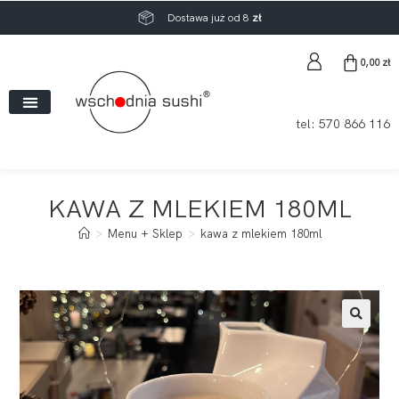
Dostawa już od 8
zł
0,00
zł
tel:
570 866 116
KAWA Z MLEKIEM 180ML
>
Menu + Sklep
>
kawa z mlekiem 180ml