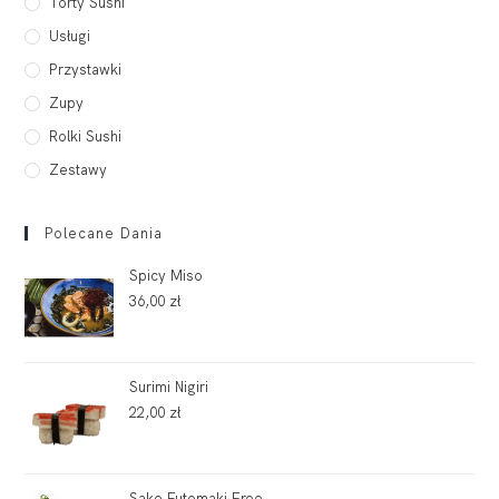
Torty Sushi
Usługi
Przystawki
Zupy
Rolki Sushi
Zestawy
Polecane Dania
Spicy Miso
36,00
zł
Surimi Nigiri
22,00
zł
Sake Futomaki Free