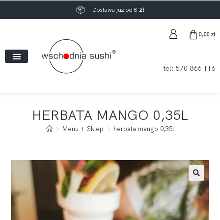
Dostawa już od 8
zł
0,00
zł
tel:
570 866 116
HERBATA MANGO 0,35L
>
Menu + Sklep
>
herbata mango 0,35l