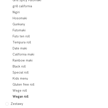
Grill Spicy Futomaki
grill california
Nigiri
Hosomaki
Gunkany
Futomaki
Futo ten roll
Tempura roll
Date maki
California maki
Rainbow maki
Black roll
Special roll
Kids menu
Gluten free roll
Wege roll
Wegan roll
Zestawy