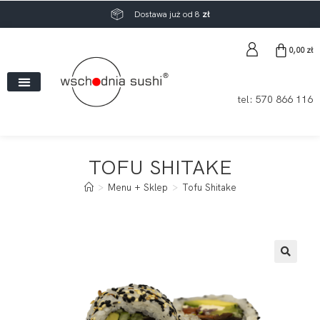
Dostawa już od 8
zł
0,00
zł
tel:
570 866 116
TOFU SHITAKE
>
Menu + Sklep
>
Tofu Shitake