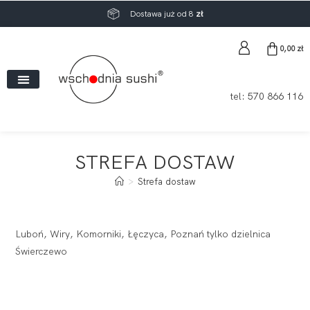
Dostawa już od 8
zł
0,00
zł
tel:
570 866 116
STREFA DOSTAW
>
Strefa dostaw
Luboń, Wiry, Komorniki, Łęczyca, Poznań tylko dzielnica
Świerczewo