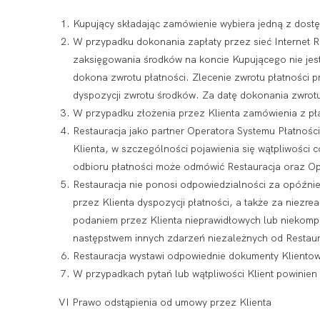
Kupujący składając zamówienie wybiera jedną z dostęp
W przypadku dokonania zapłaty przez sieć Internet R
zaksięgowania środków na koncie Kupującego nie jest
dokona zwrotu płatności. Zlecenie zwrotu płatności pr
dyspozycji zwrotu środków. Za datę dokonania zwrotu 
W przypadku złożenia przez Klienta zamówienia z pł
Restauracja jako partner Operatora Systemu Płatnoś
Klienta, w szczególności pojawienia się wątpliwości c
odbioru płatności może odmówić Restauracja oraz Op
Restauracja nie ponosi odpowiedzialności za opóźni
przez Klienta dyspozycji płatności, a także za niez
podaniem przez Klienta nieprawidłowych lub niekomple
następstwem innych zdarzeń niezależnych od Restaura
Restauracja wystawi odpowiednie dokumenty Klientow
W przypadkach pytań lub wątpliwości Klient powinien 
VI Prawo odstąpienia od umowy przez Klienta