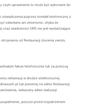
rzy czym uprawnienie to może być wykonane do
 oświadczenia poprzez kontakt telefoniczny z
e być odwołane ani zmienione, chyba że
ej oraz wiadomości SMS nie jest wystarczające
 otrzymania od Restauracji zlecenia zwrotu
stniałym fakcie telefonicznie lub za pomocą
eniu reklamacji w drodze elektronicznej.
niasushi.pl lub pisemnej na adres Restauracji.
zamówienia, wskazany adres realizacji
h uzupełnienie, jeszcze przed rozpatrzeniem