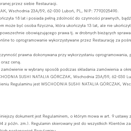
anej przez siebie Restauracji.
, Wschodnia 23A/59, 62-030 Luboń, PL, NIP: 7792025490.
kończyła 18 lat i posiada pełną zdolność do czynności prawnych, bąd
m może być osoba fizyczna, która ukończyła 13 lat, ale nie ukończył
 powszechnie obowiązującego prawa tj. w drobnych bieżących sprawa
online to oprogramowanie wykorzystywane przez Restaurację za poś
 czynność prawna dokonywana przy wykorzystaniu oprogramowania, p
 oraz ceną.
a zamówienie w wybrany sposób podczas składania zamówienia a okre
WSCHODNIA SUSHI NATALIA GÓRCZAK, Wschodnia 23A/59, 62-030 Lu
ieniu Regulaminu jest WSCHODNIA SUSHI NATALIA GÓRCZAK, Wscho
niejszy dokument jest Regulaminem, o którym mowa w art. 9 ustawy z 
204 z późn. zm.). Regulamin skierowany jest do wszystkich Klientów 
tkich postanowień Regulaminu.