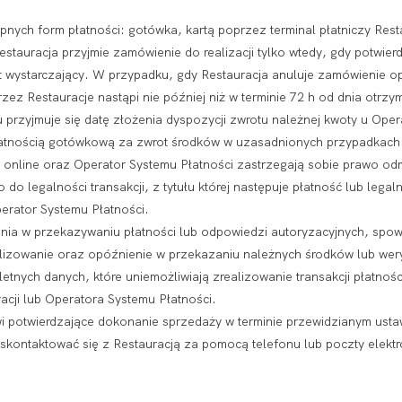
nych form płatności: gotówka, kartą poprzez terminal płatniczy Restau
estauracja przyjmie zamówienie do realizacji tylko wtedy, gdy potwie
 wystarczający. W przypadku, gdy Restauracja anuluje zamówienie op
zez Restauracje nastąpi nie później niż w terminie 72 h od dnia otrzym
przyjmuje się datę złożenia dyspozycji zwrotu należnej kwoty u Oper
atnością gotówkową za zwrot środków w uzasadnionych przypadkach o
ci online oraz Operator Systemu Płatności zastrzegają sobie prawo 
o do legalności transakcji, z tytułu której następuje płatność lub le
erator Systemu Płatności.
enia w przekazywaniu płatności lub odpowiedzi autoryzacyjnych, sp
realizowanie oraz opóźnienie w przekazaniu należnych środków lub w
tnych danych, które uniemożliwiają zrealizowanie transakcji płatnośc
cji lub Operatora Systemu Płatności.
i potwierdzające dokonanie sprzedaży w terminie przewidzianym ust
skontaktować się z Restauracją za pomocą telefonu lub poczty elektr