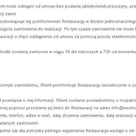
ient może odstąpić od umowy bez podania jakiejkolwiek przyczyny, p
cji zamó
 zobowiązuje się poinformować Restaurację w drodze jednoznacznego
przyjęcia zamówienia do realizacji. Po tym czasie zamówienie nie moż
auracji o chęci odstąpienia od umowy za pomocą poczty elektroniczn
t środki zostaną zwrócone w ciągu 14 dni roboczych a 72h od momentu
zonym zamówieniu, Klient poinformuje Restaurację niezwłocznie o zai
powzięcia o niej informacji. Klient zostanie powiadomiony o rozpatrz
nej poprzez przesłanie jej treści do Restauracji na adres info@wschod
ta, telefon, adres e-mail, datę złożenia zamówienia, datę realizacji 
ładanych zastrzeżeń.
epełne lub dla potrzeby pełnego wyjaśnienia Restauracja wystąpi o ic