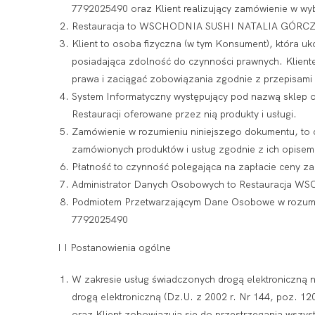
7792025490 oraz Klient realizujący zamówienie w wybr
Restauracja to WSCHODNIA SUSHI NATALIA GÓRCZAK
Klient to osoba fizyczna (w tym Konsument), która u
posiadająca zdolność do czynności prawnych. Kliente
prawa i zaciągać zobowiązania zgodnie z przepisami
System Informatyczny występujący pod nazwą sklep 
Restauracji oferowane przez nią produkty i usługi.
Zamówienie w rozumieniu niniejszego dokumentu, to
zamówionych produktów i usług zgodnie z ich opisem
Płatność to czynność polegająca na zapłacie ceny z
Administrator Danych Osobowych to Restauracja 
Podmiotem Przetwarzającym Dane Osobowe w rozum
7792025490
I I Postanowienia ogólne
W zakresie usług świadczonych drogą elektroniczną ni
drogą elektroniczną (Dz.U. z 2002 r. Nr 144, poz. 1
oraz Klient zobowiązują się do przestrzegania wszys