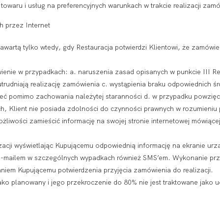
towaru i usług na preferencyjnych warunkach w trakcie realizacji zam
 przez Internet
artą tylko wtedy, gdy Restauracja potwierdzi Klientowi, że zamówien
nie w przypadkach: a. naruszenia zasad opisanych w punkcie III Reg
 utrudniają realizację zamówienia c. wystąpienia braku odpowiednich
ieć pomimo zachowania należytej staranności d. w przypadku powzięc
ch, Klient nie posiada zdolności do czynności prawnych w rozumieniu
żliwości zamieścić informację na swojej stronie internetowej mówiące
izacji wyświetlając Kupującemu odpowiednią informację na ekranie u
mailem w szczególnych wypadkach również SMS’em. Wykonanie przez
iem Kupującemu potwierdzenia przyjęcia zamówienia do realizacji.
ko planowany i jego przekroczenie do 80% nie jest traktowane jako uc