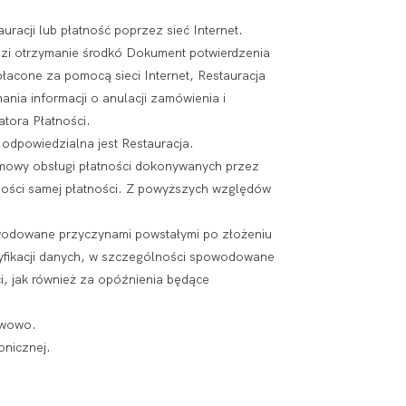
racji lub płatność poprzez sieć Internet.
rdzi otrzymanie środkó Dokument potwierdzenia
łacone za pomocą sieci Internet, Restauracja
ania informacji o anulacji zamówienia i
atora Płatności.
dpowiedzialna jest Restauracja.
odmowy obsługi płatności dokonywanych przez
galności samej płatności. Z powyższych względów
owodowane przyczynami powstałymi po złożeniu
eryfikacji danych, w szczególności spowodowane
i, jak również za opóźnienia będące
awowo.
onicznej.