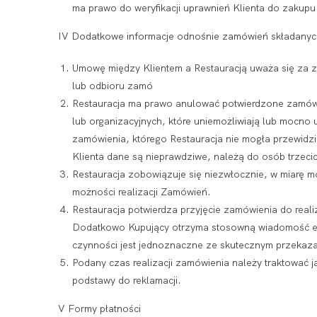
ma prawo do weryfikacji uprawnień Klienta do zakupu 
IV Dodatkowe informacje odnośnie zamówień składanych
Umowę między Klientem a Restauracją uważa się za zaw
lub odbioru zamó
Restauracja ma prawo anulować potwierdzone zamówie
lub organizacyjnych, które uniemożliwiają lub mocno
zamówienia, którego Restauracja nie mogła przewidz
Klienta dane są nieprawdziwe, należą do osób trzeci
Restauracja zobowiązuje się niezwłocznie, w miarę mo
możności realizacji Zamówień.
Restauracja potwierdza przyjęcie zamówienia do real
Dodatkowo Kupujący otrzyma stosowną wiadomość e-
czynności jest jednoznaczne ze skutecznym przekazan
Podany czas realizacji zamówienia należy traktować ja
podstawy do reklamacji.
V Formy płatności