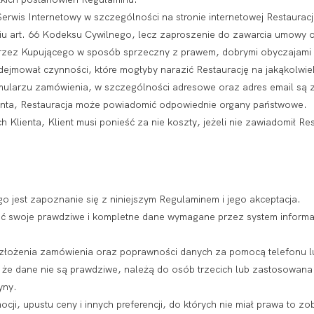
erwis Internetowy w szczególności na stronie internetowej Restauracj
niu art. 66 Kodeksu Cywilnego, lecz zaproszenie do zawarcia umowy 
przez Kupującego w sposób sprzeczny z prawem, dobrymi obyczajami 
odejmował czynności, które mogłyby narazić Restaurację na jakąkolw
mularzu zamówienia, w szczególności adresowe oraz adres email są
ienta, Restauracja może powiadomić odpowiednie organy państwowe.
Klienta, Klient musi ponieść za nie koszty, jeżeli nie zawiadomił Res
o jest zapoznanie się z niniejszym Regulaminem i jego akceptacja.
ć swoje prawdziwe i kompletne dane wymagane przez system informat
 złożenia zamówienia oraz poprawności danych za pomocą telefonu lu
 że dane nie są prawdziwe, należą do osób trzecich lub zastosowana 
yny.
cji, upustu ceny i innych preferencji, do których nie miał prawa to z