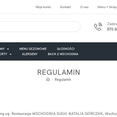
Moje konto
Kontakt
O nas
Menu + Sklep
Zadz
570 8
AWY
MENU SEZONOWE
SŁODKOŚCI
TORTY
ALERGENY
BACK 2 WSCHODNIA
REGULAMIN
>
Regulamin
niczną są: Restauracja WSCHODNIA SUSHI NATALIA GÓRCZAK, Wschod