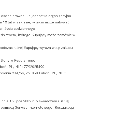
ź osoba prawna lub jednostka organizacyjna
a 18 lat w zakresie, w jakim może nabywać
ch życia codziennego.
rednictwem, którego Kupujący może zamówić w
odczas której Kupujący wyraża wolę zakupu
ślony w Regulaminie.
boń, PL, NIP: 7792025490.
dnia 23A/59, 62-030 Luboń, PL, NIP:
dnia 18 lipca 2002 r. o świadczeniu usług
za pomocą Serwisu Internetowego. Restauracja