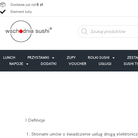
Dostawa już od
8 zł
Element listy
LUNCH
PRZYSTAWKI
ZUPY
ROLKI SUSHI
ZEST
NAPOJE
DODATKI
VOUCHER
USŁUGI
SUSHI 
I Definicje
Stronami umów o świadczenie usług drogą elektro