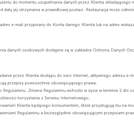
dłużeniu do momentu uzupełniania danych przez Klienta składającego r
od daty jej otrzymania w prawidłowej postaci. Restauracja może odmów
adres e-mail przypisany do Konta danego Klienta lub na adres wskaza
zania danych osobowych dostępne są w zakładce Ochrona Danych Os
adanie przez Klienta dostępu do sieci Internet, aktywnego adresu e-m
ują przepisy powszechnie obowiązującego prawa.
o Regulaminu. Zmiana Regulaminu wchodzi w życie w terminie 2 dni od 
żliwości korzystania z Serwisu Internetowego.
uprawnień Klienta będącego konsumentem, które przysługują mu na m
ieniami Regulaminu a bezwzględnie obowiązującymi przepisami pra