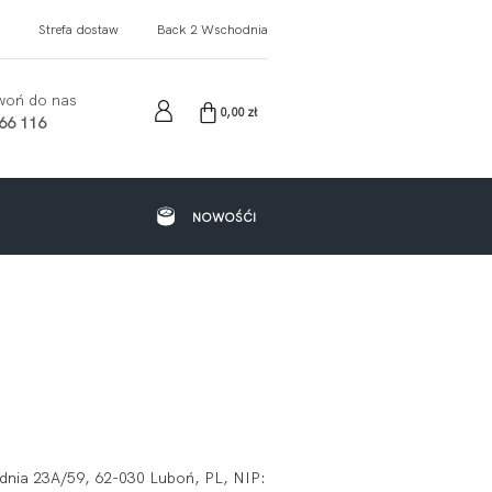
Strefa dostaw
Back 2 Wschodnia
woń do nas
0,00
zł
66 116
NOWOŚĆI
nia 23A/59, 62-030 Luboń, PL, NIP: