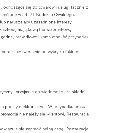
i, odnoszące się do towarów i usług, łącznie z
określone w art. 71 Kodeksu Cywilnego.
lub naruszający uzasadnione interesy
iek szkodę majątkową lub wizerunkową.
 zgodne, prawidłowe i kompletne. W przypadku
tauracji niezwłocznie po wykryciu faktu o
yczny i przyjmuje do wiadomości, że składa
b poczty elektronicznej. W przypadku braku
promocja nie należy się Klientowi, Restauracja
obowiązuje się zapłacić pełną cenę. Restauracja