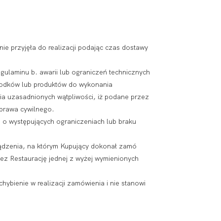
ó
ie przyjęła do realizacji podając czas dostawy
ulaminu b. awarii lub ograniczeń technicznych
 środków lub produktów do wykonania
ia uzasadnionych wątpliwości, iż podane przez
 prawa cywilnego.
j o występujących ograniczeniach lub braku
rządzenia, na którym Kupujący dokonał zamó
 Restaurację jednej z wyżej wymienionych
hybienie w realizacji zamówienia i nie stanowi