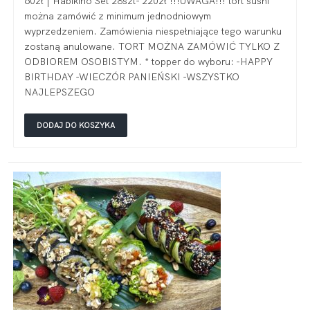
60zł | Habikino Set 28szt- 220zł !!!UWAGA!!! tort sushi
można zamówić z minimum jednodniowym
wyprzedzeniem. Zamówienia niespełniające tego warunku
zostaną anulowane. TORT MOŻNA ZAMÓWIĆ TYLKO Z
ODBIOREM OSOBISTYM. * topper do wyboru: -HAPPY
BIRTHDAY -WIECZÓR PANIEŃSKI -WSZYSTKO
NAJLEPSZEGO
DODAJ DO KOSZYKA