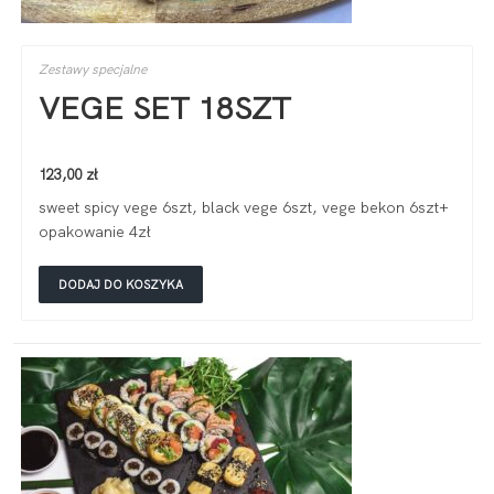
Zestawy specjalne
VEGE SET 18SZT
123,00
zł
sweet spicy vege 6szt, black vege 6szt, vege bekon 6szt+
opakowanie 4zł
DODAJ DO KOSZYKA