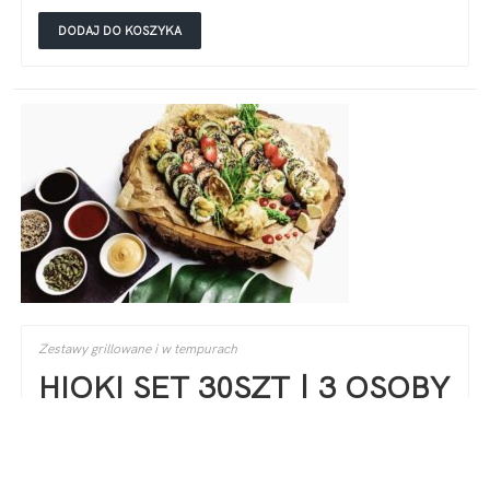
DODAJ DO KOSZYKA
Zestawy grillowane i w tempurach
HIOKI SET 30SZT | 3 OSOBY
226,00
zł
grill spicy sake 6 szt, surimi tempura 6 szt, date ebiten 6