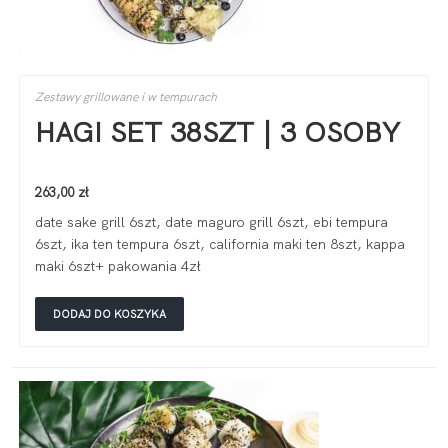
Zestawy grillowane i w tempurach
HAGI SET 38SZT | 3 OSOBY
263,00
zł
date sake grill 6szt, date maguro grill 6szt, ebi tempura
6szt, ika ten tempura 6szt, california maki ten 8szt, kappa
maki 6szt+ pakowania 4zł
DODAJ DO KOSZYKA