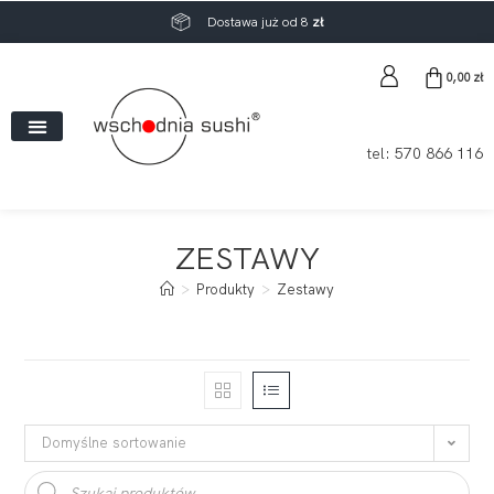
Dostawa już od 8
zł
0,00
zł
tel:
570 866 116
ZESTAWY
>
Produkty
>
Zestawy
Domyślne sortowanie