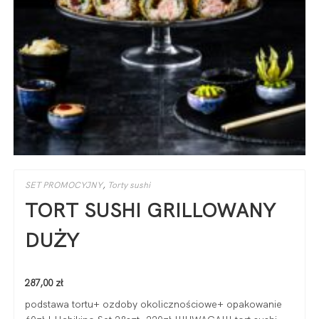
SET PROMOCYJNY
,
Torty sushi
TORT SUSHI GRILLOWANY
DUŻY
287,00
zł
podstawa tortu+ ozdoby okolicznościowe+ opakowanie