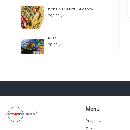
Kobe Set 44szt | 4 osoby
295,00
zł
Miso
25,00
zł
Menu
Przystawki
Zupy