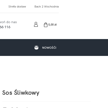
Strefa dostaw
Back 2 Wschodnia
woń do nas
0,00
zł
66 116
NOWOŚĆI
Sos Śliwkowy