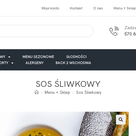
Moje konto
Kontakt
O nas
Menu + Sklep
Zadz
570 8
AWY
MENU SEZONOWE
SŁODKOŚCI
TORTY
ALERGENY
BACK 2 WSCHODNIA
SOS ŚLIWKOWY
>
Menu + Sklep
>
Sos Śliwkowy