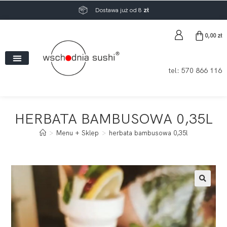
Dostawa już od 8
zł
0,00
zł
tel:
570 866 116
HERBATA BAMBUSOWA 0,35L
>
Menu + Sklep
>
herbata bambusowa 0,35l