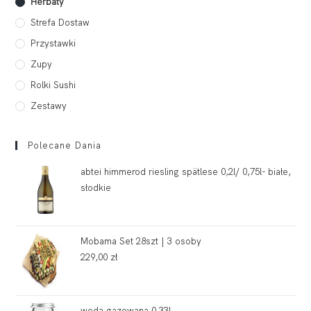
Herbaty
Strefa Dostaw
Przystawki
Zupy
Rolki Sushi
Zestawy
Polecane Dania
abtei himmerod riesling spätlese 0,2l/ 0,75l- białe,
słodkie
Mobama Set 28szt | 3 osoby
229,00
zł
woda gazowana 0,33l