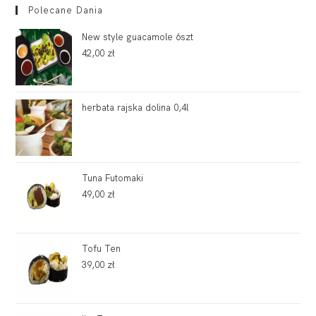
Polecane Dania
New style guacamole 6szt
42,00
zł
herbata rajska dolina 0,4l
Tuna Futomaki
49,00
zł
Tofu Ten
39,00
zł