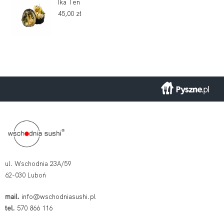
Ika Ten
45,00
zł
ul. Wschodnia 23A/59
62-030 Luboń
mail.
info@wschodniasushi.pl
tel.
570 866 116