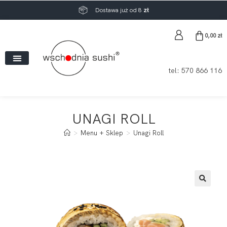
Dostawa już od 8
zł
0,00
zł
tel:
570 866 116
UNAGI ROLL
>
Menu + Sklep
>
Unagi Roll