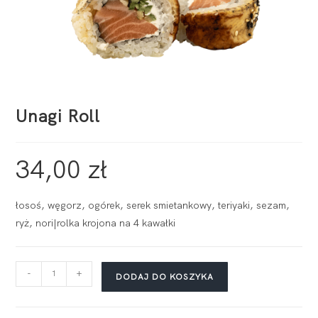
Unagi Roll
34,00
zł
łosoś, węgorz, ogórek, serek smietankowy, teriyaki, sezam,
ryż, nori|rolka krojona na 4 kawałki
-
+
DODAJ DO KOSZYKA