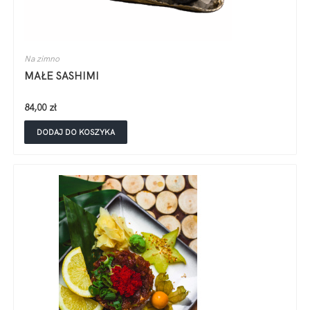
Na zimno
MAŁE SASHIMI
84,00
zł
DODAJ DO KOSZYKA