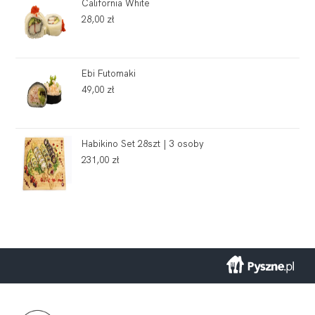
California White
28,00
zł
Ebi Futomaki
49,00
zł
Habikino Set 28szt | 3 osoby
231,00
zł