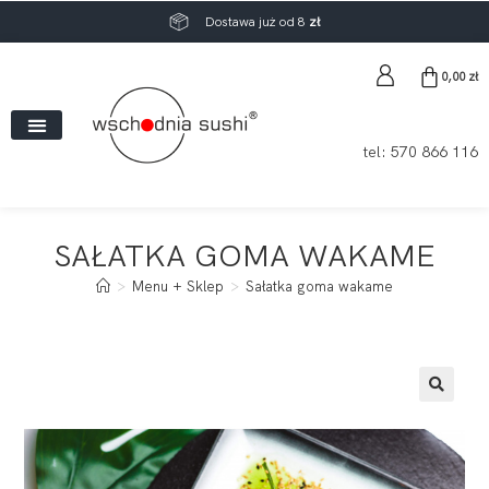
Dostawa już od 8
zł
0,00
zł
tel:
570 866 116
SAŁATKA GOMA WAKAME
>
Menu + Sklep
>
Sałatka goma wakame