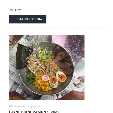
38,00
zł
DODAJ DO KOSZYKA
Menu sezonowe
,
Zupy
DUCK DUCK RAMEN 300ML