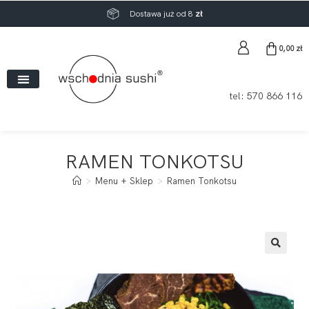
Dostawa już od 8
zł
0,00
zł
tel:
570 866 116
RAMEN TONKOTSU
>
Menu + Sklep
>
Ramen Tonkotsu