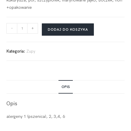
kukurydza, por, szczypiorek, marynowane jajko, boczek, nori
+opakowanie
-
+
DODAJ DO KOSZYKA
Kategoria:
Zupy
OPIS
Opis
alergeny 1 (pszenica), 2, 3,4, 6