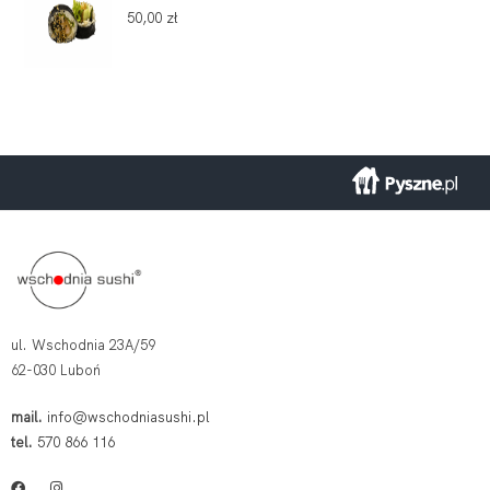
50,00
zł
ul. Wschodnia 23A/59
62-030 Luboń
mail.
info@wschodniasushi.pl
tel.
570 866 116