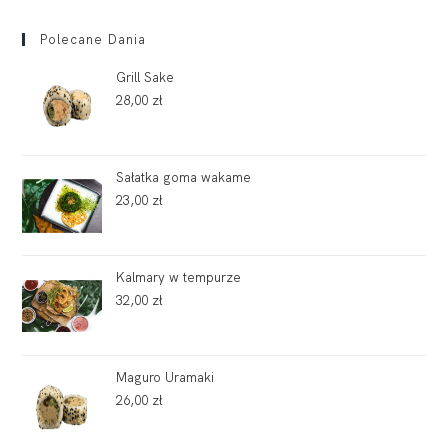
Polecane Dania
Grill Sake
28,00
zł
Sałatka goma wakame
23,00
zł
Kalmary w tempurze
32,00
zł
Maguro Uramaki
26,00
zł