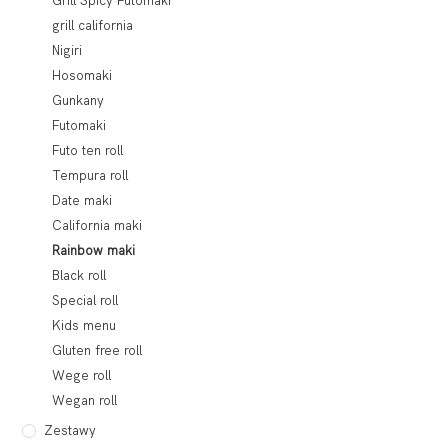
Grill Spicy Futomaki
grill california
Nigiri
Hosomaki
Gunkany
Futomaki
Futo ten roll
Tempura roll
Date maki
California maki
Rainbow maki
Black roll
Special roll
Kids menu
Gluten free roll
Wege roll
Wegan roll
Zestawy