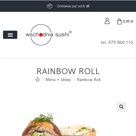
Dostawa już od 8
zł
0,00
zł
tel:
570 866 116
RAINBOW ROLL
>
Menu + Sklep
>
Rainbow Roll