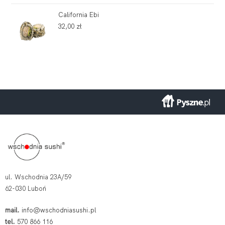
California Ebi
32,00
zł
ul. Wschodnia 23A/59
62-030 Luboń
mail.
info@wschodniasushi.pl
tel.
570 866 116