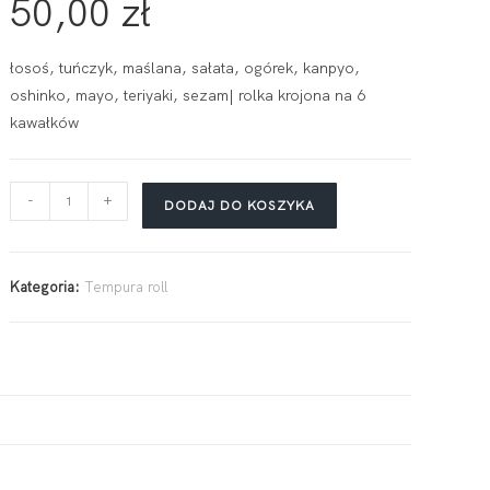
50,00
zł
łosoś, tuńczyk, maślana, sałata, ogórek, kanpyo,
oshinko, mayo, teriyaki, sezam| rolka krojona na 6
kawałków
-
+
DODAJ DO KOSZYKA
Kategoria:
Tempura roll