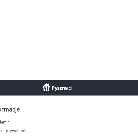
ormacje
lamin
yka prywatności