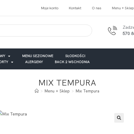
Moje konto
Kontakt
O nas
Menu + Sklep
Zadz
570 8
AWY
MENU SEZONOWE
SŁODKOŚCI
TORTY
ALERGENY
BACK 2 WSCHODNIA
MIX TEMPURA
>
Menu + Sklep
>
Mix Tempura