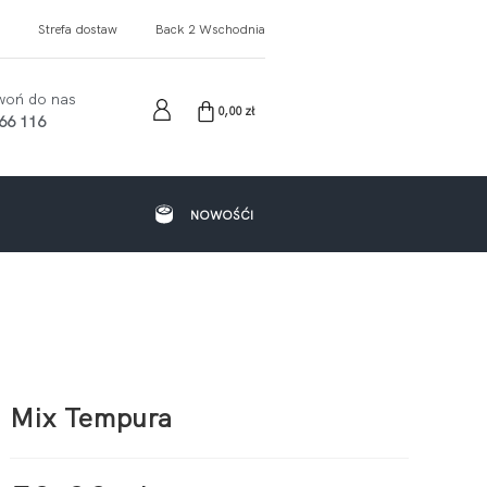
Strefa dostaw
Back 2 Wschodnia
woń do nas
0,00
zł
66 116
NOWOŚĆI
Mix Tempura