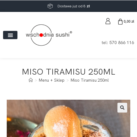
Dostawa już od 8
zł
0,00
zł
tel:
570 866 116
MISO TIRAMISU 250ML
>
Menu + Sklep
>
Miso Tiramisu 250ml