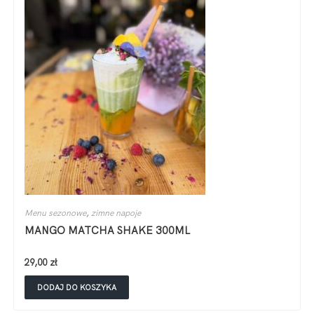
Menu sezonowe
,
zimne napoje
MANGO MATCHA SHAKE 300ML
29,00
zł
DODAJ DO KOSZYKA