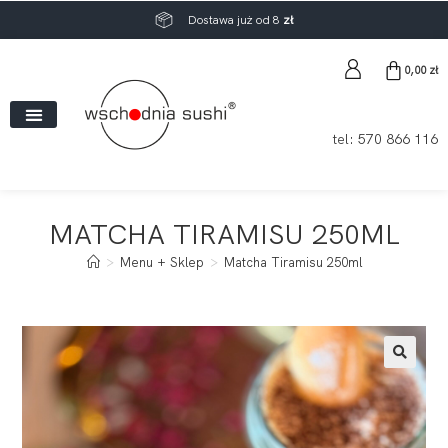
Dostawa już od 8
zł
0,00
zł
tel:
570 866 116
MATCHA TIRAMISU 250ML
>
Menu + Sklep
>
Matcha Tiramisu 250ml