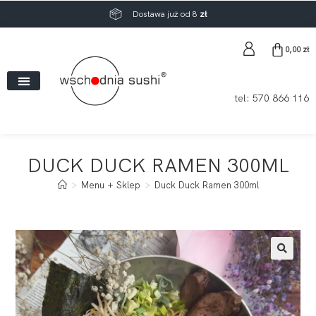
Dostawa już od 8
zł
0,00
zł
tel:
570 866 116
DUCK DUCK RAMEN 300ML
>
Menu + Sklep
>
Duck Duck Ramen 300ml