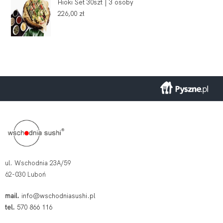
Hioki Set 30szt | 3 osoby
226,00
zł
ul. Wschodnia 23A/59
62-030 Luboń
mail.
info@wschodniasushi.pl
tel.
570 866 116