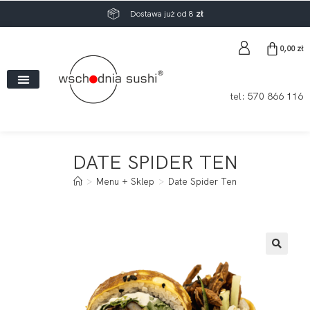
Dostawa już od 8
zł
0,00
zł
tel:
570 866 116
DATE SPIDER TEN
>
Menu + Sklep
>
Date Spider Ten