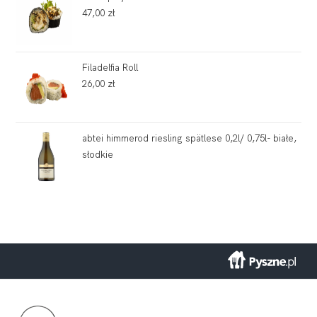
47,00
zł
Filadelfia Roll
26,00
zł
abtei himmerod riesling spätlese 0,2l/ 0,75l- białe,
słodkie