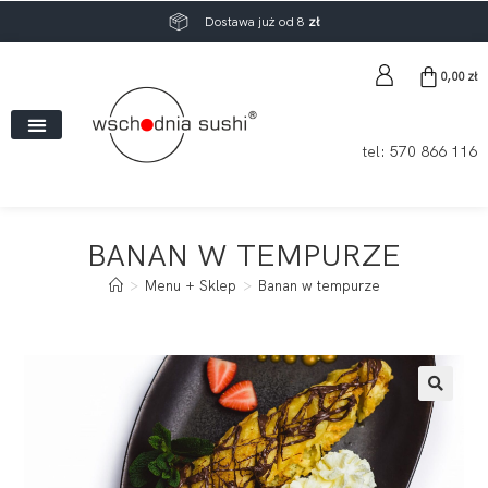
Dostawa już od 8
zł
0,00
zł
tel:
570 866 116
BANAN W TEMPURZE
>
Menu + Sklep
>
Banan w tempurze